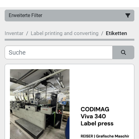
Erweiterte Filter
Inventar
Label printing and converting
Etiketten
Hersteller
Kategorie
Sortieren nach
Modell
Zustand