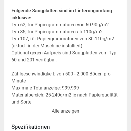
Folgende Saugplatten sind im Lieferungumfang 
inklusive:
Typ 62, für Papiergrammaturen von 60-90g/m2
Typ 85, für Papiergrammaturen ab 110g/m2
Typ 107, für Papiergrammaturen von 80-110g/m2 
(aktuell in der Maschine installiert)
Optional gegen Aufpreis sind Saugplatten vom Typ 
60 und 201 verfügbar.
Zählgeschwindigkeit: von 500 - 2.000 Bögen pro 
Minute
Maximale Totalanzeige: 999.999
Materialbereich: 25-240g/m2 je nach Papierqualität 
und Sorte
Einschussoptionen: von 2 bis 9.999
Alle anzeigen
Maximale Bogengröße: A3
Minimale Bogengröße: 60 x 110 mm
Spezifikationen
Maximale Stapelhöhe: 230 mm