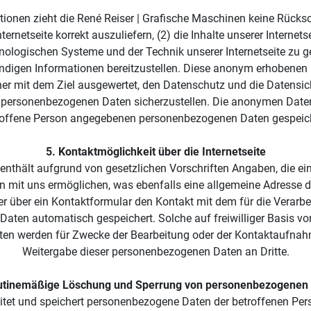
ionen zieht die René Reiser | Grafische Maschinen keine Rücksc
ernetseite korrekt auszuliefern, (2) die Inhalte unserer Internets
nologischen Systeme und der Technik unserer Internetseite zu g
endigen Informationen bereitzustellen. Diese anonym erhobenen 
rner mit dem Ziel ausgewertet, den Datenschutz und die Datensic
n personenbezogenen Daten sicherzustellen. Die anonymen Daten d
roffene Person angegebenen personenbezogenen Daten gespeich
5. Kontaktmöglichkeit über die Internetseite
n enthält aufgrund von gesetzlichen Vorschriften Angaben, die e
mit uns ermöglichen, was ebenfalls eine allgemeine Adresse de
er über ein Kontaktformular den Kontakt mit dem für die Verarbe
ten automatisch gespeichert. Solche auf freiwilliger Basis von 
n werden für Zwecke der Bearbeitung oder der Kontaktaufnahme 
Weitergabe dieser personenbezogenen Daten an Dritte.
utinemäßige Löschung und Sperrung von personenbezogenen
eitet und speichert personenbezogene Daten der betroffenen Pers