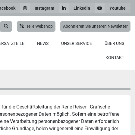
acebook
Instagram
Linkedin
Youtube
Teile Webshop
Abonnieren Sie unseren Newsletter
ERSATZTEILE
NEWS
UNSER SERVICE
ÜBER UNS
KONTAKT
ür die Geschäftsleitung der René Reiser | Grafische 
ersonenbezogener Daten möglich. Sofern eine betroffene 
ine Verarbeitung personenbezogener Daten erforderlich 
iche Grundlage, holen wir generell eine Einwilligung der 