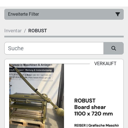
Erweiterte Filter
Inventar
ROBUST
Hersteller
Kategorie
Sortieren nach
VERKAUFT
Modell
Zustand