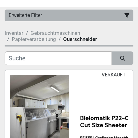
Erweiterte Filter
Inventar
Gebrauchtmaschinen
Hersteller
Papierverarbeitung
Querschneider
Kategorie
Sortieren nach
VERKAUFT
Modell
Zustand