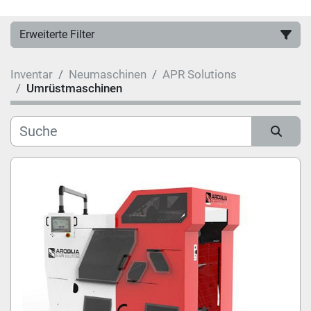
Erweiterte Filter
Inventar
Neumaschinen
APR Solutions
Hersteller
Umrüstmaschinen
Kategorie
Sortieren nach
Modell
Zustand