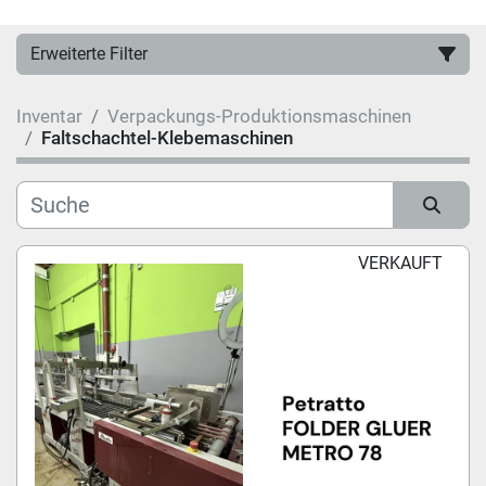
Erweiterte Filter
Inventar
Verpackungs-Produktionsmaschinen
Hersteller
Faltschachtel-Klebemaschinen
Kategorie
Sortieren nach
VERKAUFT
Modell
Zustand