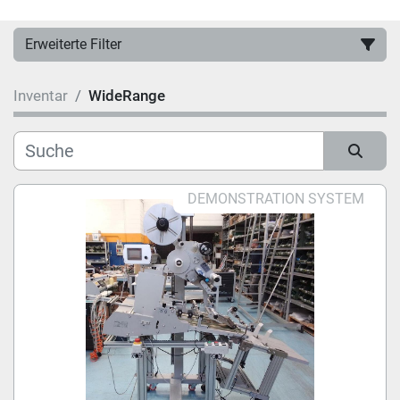
Erweiterte Filter
Inventar
WideRange
Hersteller
Kategorie
Sortieren nach
DEMONSTRATION SYSTEM
Modell
Zustand