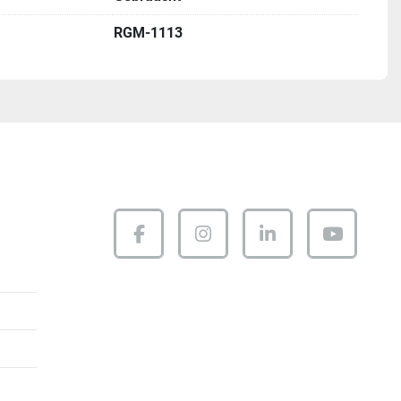
RGM-1113
facebook
instagram
linkedin
youtube