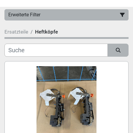
Erweiterte Filter
Ersatzteile
Heftköpfe
Hersteller
Kategorie
Sortieren nach
Modell
Zustand