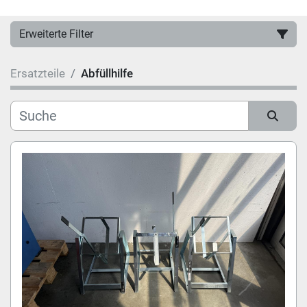
Erweiterte Filter
Ersatzteile
Abfüllhilfe
Hersteller
Kategorie
Sortieren nach
Modell
Zustand