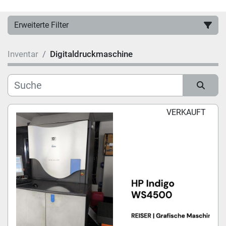
Erweiterte Filter
Inventar
Digitaldruckmaschine
Hersteller
Kategorie
Sortieren nach
VERKAUFT
Modell
Zustand