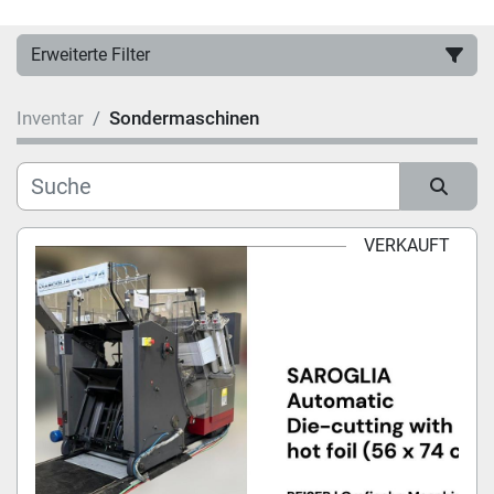
Erweiterte Filter
Inventar
Sondermaschinen
Hersteller
Kategorie
Sortieren nach
VERKAUFT
Modell
Zustand