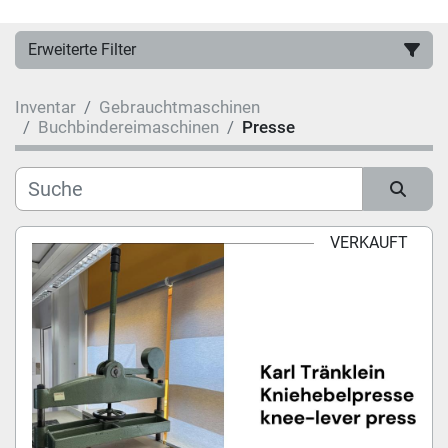
Erweiterte Filter
Inventar
Gebrauchtmaschinen
Hersteller
Buchbindereimaschinen
Presse
Kategorie
Sortieren nach
VERKAUFT
Modell
Zustand