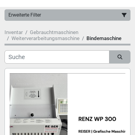
Erweiterte Filter
Inventar
Gebrauchtmaschinen
Hersteller
Weiterverarbeitungsmaschine
Bindemaschine
Kategorie
Sortieren nach
Modell
Zustand