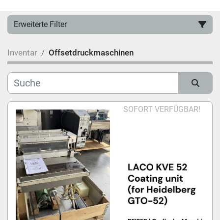
Erweiterte Filter
Inventar
Offsetdruckmaschinen
Hersteller
Kategorie
Sortieren nach
SOFORT VERFÜGBAR!
Modell
Zustand