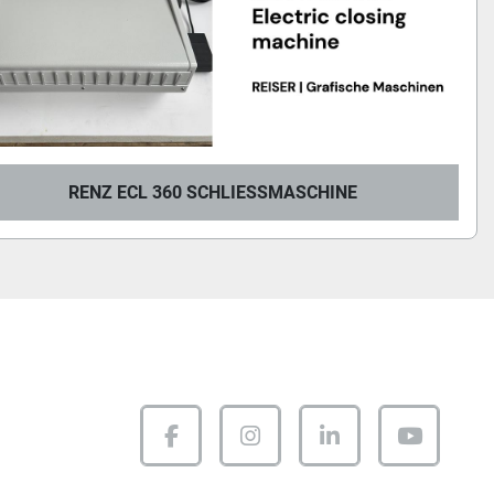
RENZ ECL 360 SCHLIESSMASCHINE
facebook
instagram
linkedin
youtube