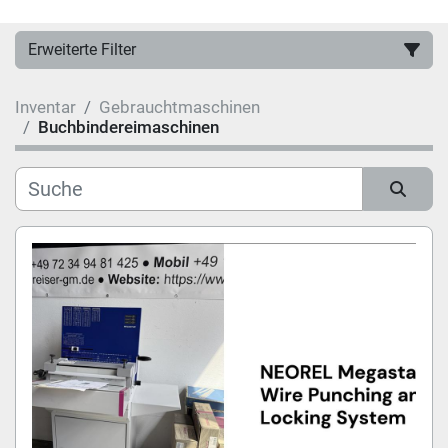
Erweiterte Filter
Inventar
Gebrauchtmaschinen
Hersteller
Buchbindereimaschinen
Kategorie
Sortieren nach
Modell
Zustand